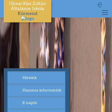
e
Olcsai-Kiss Zoltán
Általános Iskola
Körmend
Híreink
Hasznos információk
E-napló