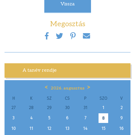
Vissza
Megosztás
A tanév rendje
<
>
2026. augusztus
H
K
SZ
CS
P
SZO
V
27
28
29
30
31
1
2
3
4
5
6
7
9
8
10
11
12
13
14
15
16