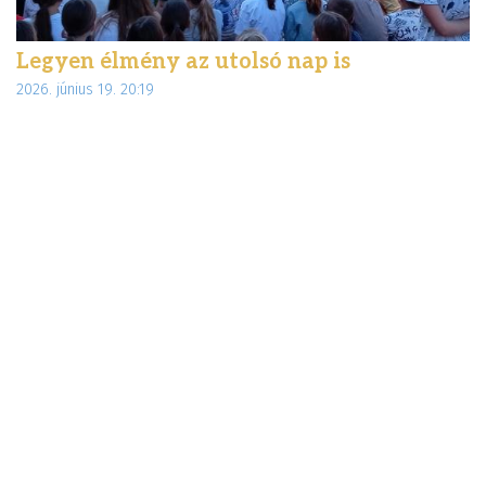
Legyen élmény az utolsó nap is
É
2026. június 19. 20:19
d
20