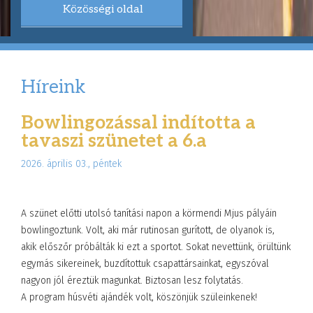
Közösségi oldal
Híreink
Bowlingozással indította a
tavaszi szünetet a 6.a
2026. április 03., péntek
A szünet előtti utolsó tanítási napon a körmendi Mjus pályáin
bowlingoztunk. Volt, aki már rutinosan gurított, de olyanok is,
akik előszőr próbálták ki ezt a sportot. Sokat nevettünk, örültünk
egymás sikereinek, buzdítottuk csapattársainkat, egyszóval
nagyon jól éreztük magunkat. Biztosan lesz folytatás.
A program húsvéti ajándék volt, köszönjük szüleinkenek!