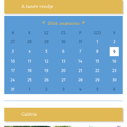
A tanév rendje
<
>
2026. augusztus
H
K
SZ
CS
P
SZO
V
27
28
29
30
31
1
2
3
4
5
6
7
8
9
10
11
12
13
14
15
16
17
18
19
20
21
22
23
24
25
26
27
28
29
30
31
1
2
3
4
5
6
Galéria