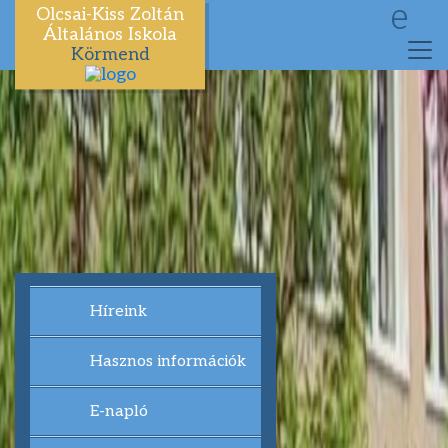
e
Olcsai-Kiss Zoltán
Általános Iskola
Körmend
Híreink
Hasznos információk
E-napló