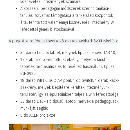
köznevelési intézmények számára.
A korszerű pedagógiai módszerek szerinti tanítási-
tanulási folyamat támogatása a tankerületi központok
által fenntartott valamennyi köznevelési intézmény WiFi
lefedettségének biztosításával.
A projekt keretébe a következő eszközparkkal bővült iskolánk:
30 darab tanulói tablet, melynek típusa Lenovo TAB 10,
1 darab tároló -és töltő szekrény, melyet a tanulói
tabletek tárolásához és töltéséhez használunk, típusa
Bd-0926
18 darab WIFI CISCO AP pont, 1 db Switch, 1 darab Rack-
szekrény, melyek kiépítésre kerültek intézményünk
területén, így az épületünkben teljes a wifi lefedettsége.
33 darab Del - Hp típusú laptop, melyek a pedagógusok
munkáját segítik.
5 db ACER projektor