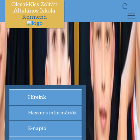
e
Olcsai-Kiss Zoltán
Általános Iskola
Körmend
Híreink
Hasznos információk
E-napló