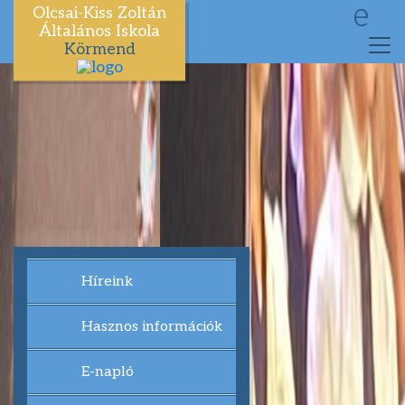
e
Olcsai-Kiss Zoltán
Általános Iskola
Körmend
Híreink
Hasznos információk
E-napló