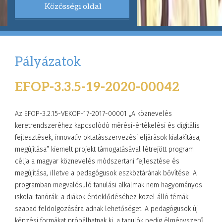
Közösségi oldal
Pályázatok
EFOP-3.3.5-19-2020-00042
Az EFOP-3.2.15-VEKOP-17-2017-00001 „A köznevelés
keretrendszeréhez kapcsolódó mérési-értékelési és digitális
fejlesztések, innovatív oktatásszervezési eljárások kialakítása,
megújítása” kiemelt projekt támogatásával létrejött program
célja a magyar köznevelés módszertani fejlesztése és
megújítása, illetve a pedagógusok eszköztárának bővítése. A
programban megvalósuló tanulási alkalmak nem hagyományos
iskolai tanórák: a diákok érdeklődéséhez közel álló témák
szabad feldolgozására adnak lehetőséget. A pedagógusok új
képzési formákat próbálhatnak ki, a tanulók pedig élményszerű