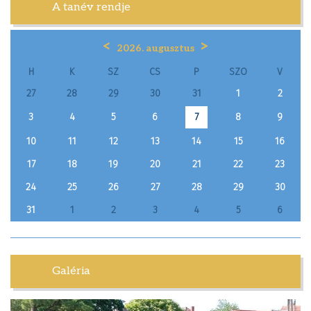
A tanév rendje
<
>
2026. augusztus
H
K
SZ
CS
P
SZO
V
27
28
29
30
31
1
2
3
4
5
6
8
9
7
10
11
12
13
14
15
16
17
18
19
20
21
22
23
24
25
26
27
28
29
30
31
1
2
3
4
5
6
Galéria