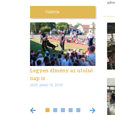
adren
Galéria
letben –
Legyen élmény az utolsó
Élmény
túrával
nap is
ajándé
2026. június 19. 20:19
 Magyar
diákjai
2026. június 