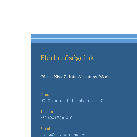
Elérhetőségeink
Olcsai-Kiss Zoltán Általános Iskola
Cimünk:
9900 Körmend, Thököly Imre u. 31.
Telefon:
+36 (94) 594-416
Email:
iskola@okz-kormend.edu.hu