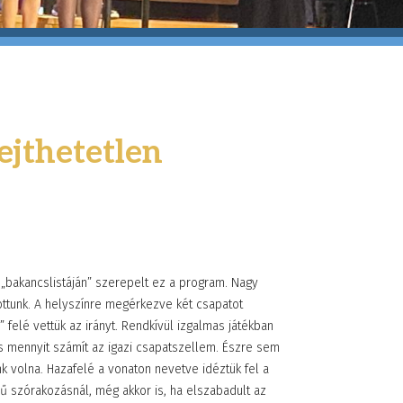
ejthetetlen
k „bakancslistáján” szerepelt ez a program. Nagy
ttunk. A helyszínre megérkezve két csapatot
 felé vettük az irányt. Rendkívül izgalmas játékban
és mennyit számít az igazi csapatszellem. Észre sem
nk volna. Hazafelé a vonaton nevetve idéztük fel a
rű szórakozásnál, még akkor is, ha elszabadult az