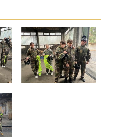
émet nyelvi tábor
Együtt, lendületben 
teiermarkban
Teljesítménytúrával
26. május 28. 10:33
ünnepeltük a Magya
Sport Napját
2026. május 26. 15:34