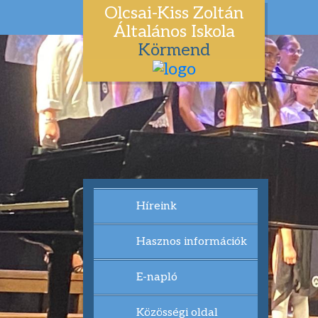
Olcsai-Kiss Zoltán
Általános Iskola
Körmend
Híreink
Hasznos információk
E-napló
Közösségi oldal