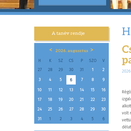
H
A tanév rendje
C
<
>
2026. augusztus
p
H
K
SZ
CS
P
SZO
V
27
28
29
30
31
1
2
2026.
3
4
5
7
8
9
6
10
11
12
13
14
15
16
Régót
izga
17
18
19
20
21
22
23
alkot
24
25
26
27
28
29
30
volt 
31
1
2
3
4
5
6
vettü
délut