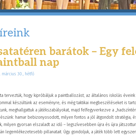
íreink
satatéren barátok – Egy fel
aintball nap
 március 30., hétfő
a terveztük, hogy kipróbáljuk a paintballozást; az általános iskolás évein
lommal készültünk az eseményre, és még taktikai megbeszéléseket is tarto
tunk, meghallgattuk a játékszabályokat, majd felfegyverkezve a „hadszíntér”
részünk: hamar bebizonyosodott, milyen fontos a jól átgondolt stratégia, 
k, milyen gyorsan elszaladt az idő – legszívesebben újra és újra játszottu
án legemlékezetesebb pillanatait. Úgy gondoljuk, a játék több lett egysze