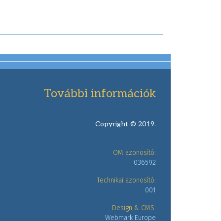
További információk
Copyright © 2019.
OM azonosító:
036592
Technikai azonosító:
001
Design & CMS:
Webmark Europe