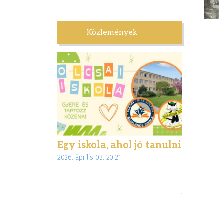
Közlemények
lettünk
Egy iskola, ahol jó tanulni
Biztons
:28
2026. április 03. 20:21
interne
az Inte
jogsegé
munkáj
2026. márciu