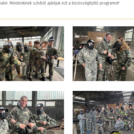
alin. Mindenkinek szívből ajánljuk ezt a közösségépítő programot!
ekkel
Élményekkel teli napok
N
kozták meg
Zánkán
S
2026. június 08. 10:47
20
nkat
19. 10:11