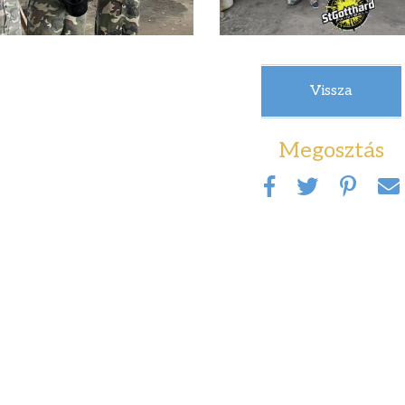
Vissza
Megosztás
ágban az
Étkezés
J
2026. január 01. 12:36
ten – Ismerd meg
s
20
rnet Hotline
A háromszori étkezés díja 1136 Ft, az
lyszolgálat
ebéd díja 688 Ft.
át!
s 02. 13:14