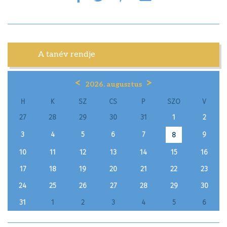
A tanév rendje
<
>
2026. augusztus
H
K
SZ
CS
P
SZO
V
27
28
29
30
31
1
2
3
4
5
6
7
9
8
10
11
12
13
14
15
16
17
18
19
20
21
22
23
24
25
26
27
28
29
30
31
1
2
3
4
5
6