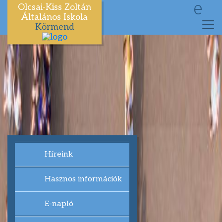
e
Olcsai-Kiss Zoltán
Általános Iskola
Körmend
Híreink
Hasznos információk
E-napló