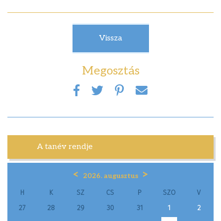
Vissza
Megosztás
A tanév rendje
<
>
2026. augusztus
H
K
SZ
CS
P
SZO
V
27
28
29
30
31
1
2