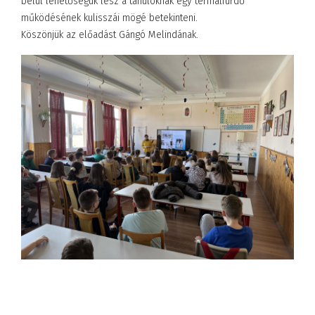
belül lehetőségük lesz a tanulóknak egy termálfürdő
működésének kulisszái mögé betekinteni.
Köszönjük az előadást Gángó Melindának.