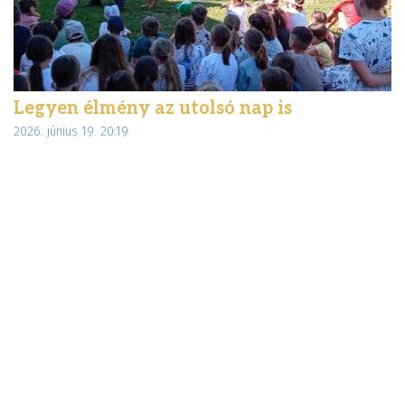
Legyen élmény az utolsó nap is
É
2026. június 19. 20:19
d
20