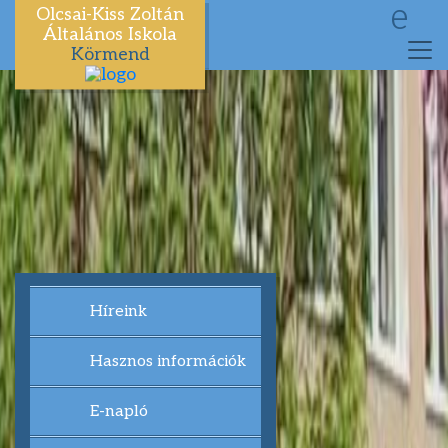
e
Olcsai-Kiss Zoltán
Általános Iskola
Körmend
Híreink
Hasznos információk
E-napló