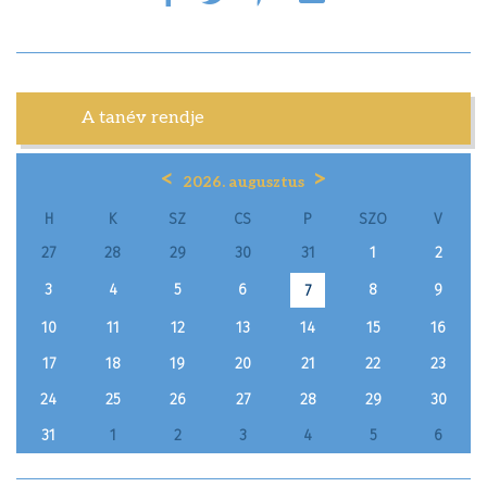
A tanév rendje
<
>
2026. augusztus
H
K
SZ
CS
P
SZO
V
27
28
29
30
31
1
2
3
4
5
6
8
9
7
10
11
12
13
14
15
16
17
18
19
20
21
22
23
24
25
26
27
28
29
30
31
1
2
3
4
5
6