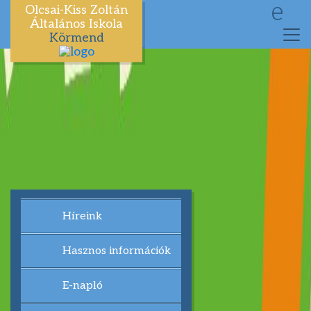
e
Olcsai-Kiss Zoltán
Általános Iskola
Körmend
Híreink
Hasznos információk
E-napló