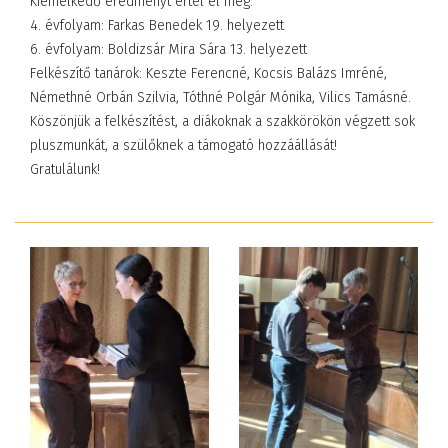
Kiemelkedő eredményt értel el még:
4. évfolyam: Farkas Benedek 19. helyezett
6. évfolyam: Boldizsár Mira Sára 13. helyezett
Felkészítő tanárok: Keszte Ferencné, Kocsis Balázs Imréné,
Némethné Orbán Szilvia, Tóthné Polgár Mónika, Vilics Tamásné.
Köszönjük a felkészítést, a diákoknak a szakkörökön végzett sok
pluszmunkát, a szülőknek a támogató hozzáállását!
Gratulálunk!