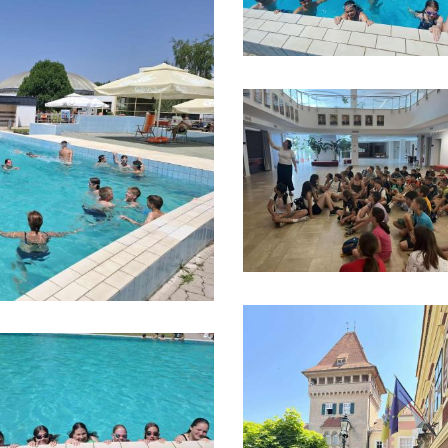
ágban az
Étkezés
J
2026. január 01. 12:36
ten – Ismerd meg
s
20
rnet Hotline
A háromszori étkezés díja 1136 Ft, az
lyszolgálat
ebéd díja 688 Ft.
át!
s 02. 13:14