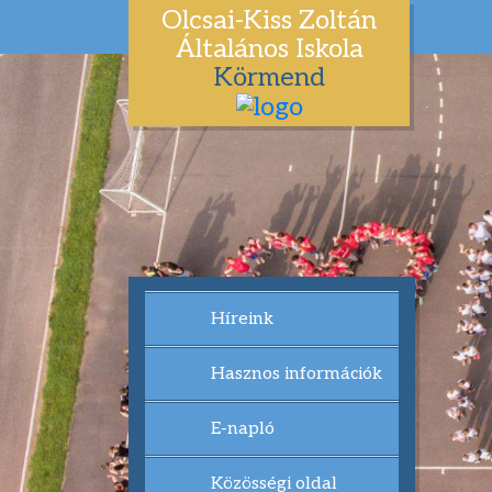
Olcsai-Kiss Zoltán
Általános Iskola
Körmend
Híreink
Hasznos információk
E-napló
Közösségi oldal