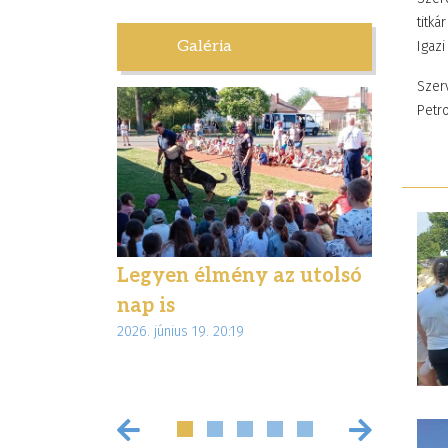
titká
Galéria
Igazi
Szerv
Petro
letben –
Legyen élmény az utolsó
Élmény
túrával
nap is
ajándé
2026. június 19. 20:19
 Magyar
diákjai
2026. június 