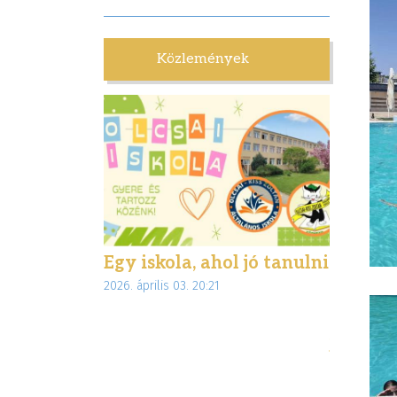
Közlemények
lettünk
Egy iskola, ahol jó tanulni
Biztons
:28
2026. április 03. 20:21
interne
az Inte
jogsegé
munkáj
2026. márciu