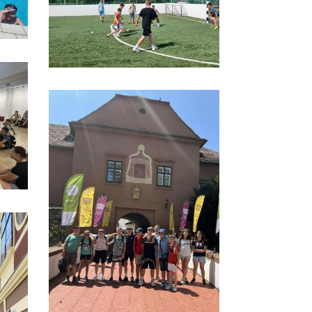
elzés tanulóink
Aktív iskola lettünk
2023. november 17. 08:28
portsikereiről
24. szeptember 18. 20:57