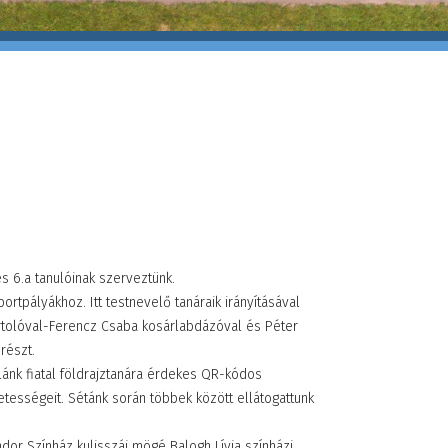
s 6.a tanulóinak szerveztünk.
ortpályákhoz. Itt testnevelő tanáraik irányításával
portolóval-Ferencz Csaba kosárlabdázóval és Péter
 részt.
lánk fiatal földrajztanára érdekes QR-kódos
tességeit. Sétánk során többek között ellátogattunk
dor Színház kulisszái mögé Balogh Lívia színházi