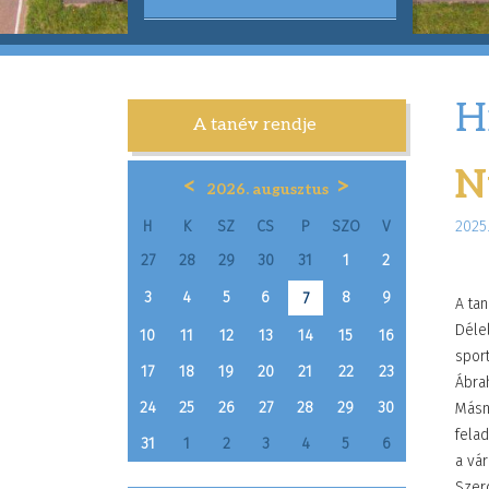
H
A tanév rendje
N
<
>
2026. augusztus
H
K
SZ
CS
P
SZO
V
2025.
27
28
29
30
31
1
2
3
4
5
6
8
9
7
A tan
Délel
10
11
12
13
14
15
16
sport
17
18
19
20
21
22
23
Ábra
24
25
26
27
28
29
30
Másna
felad
31
1
2
3
4
5
6
a vá
Szerd