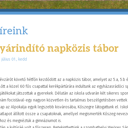
íreink
yárindító napközis tábor
 július 01., kedd
évzárót követő hétfőn kezdődött az a napközis tábor, amelyet az 5.a, 5.b é
őtt a közel 60 fős csapattal kerékpártúrára indultunk az egyházasrádóci sp
játékokat játszottak a gyerekek. Délután az iskola udvarán két sikeres s
hám focistával-egy nagyon közvetlen és tartalmas beszélgetésben vettek
p az Alpokalja egyik legszebb kisvárosába, Kőszegre látogattunk el. Isko
atlapot állított össze a csapatoknak, amellyel megismerték Kőszeg neveze
rhoz és megnéztük a gimnáziumot is.
án a kultúráé volt a főszerep. Betekinthettünk a szombathelyi Weöres Sán