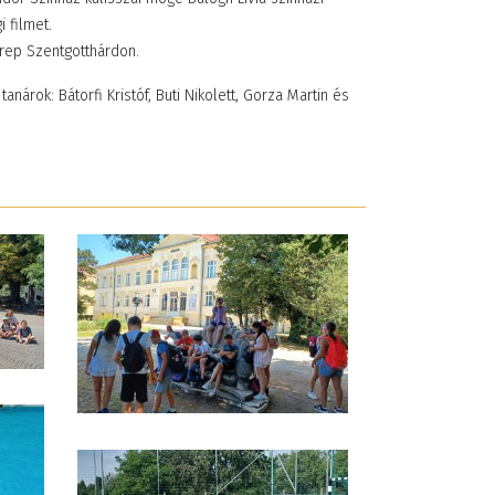
 filmet.
erep Szentgotthárdon.
árok: Bátorfi Kristóf, Buti Nikolett, Gorza Martin és
émet nyelvi tábor
Együtt, lendületben 
teiermarkban
Teljesítménytúrával
26. május 28. 10:33
ünnepeltük a Magya
Sport Napját
2026. május 26. 15:34