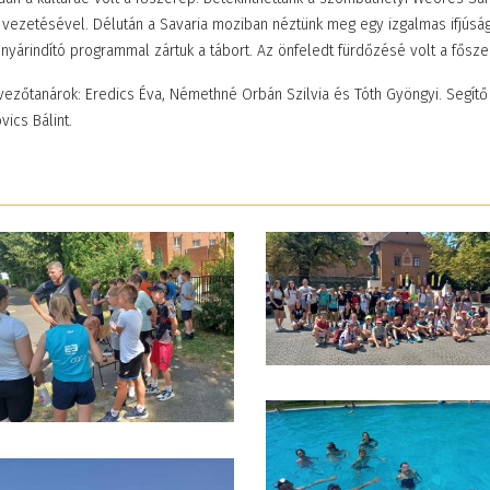
r vezetésével. Délután a Savaria moziban néztünk meg egy izgalmas ifjúsági
 nyárindító programmal zártuk a tábort. Az önfeledt fürdőzésé volt a fősz
ezőtanárok: Eredics Éva, Némethné Orbán Szilvia és Tóth Gyöngyi. Segítő tan
vics Bálint.
ekkel
Élményekkel teli napok
N
kozták meg
Zánkán
S
2026. június 08. 10:47
20
nkat
19. 10:11