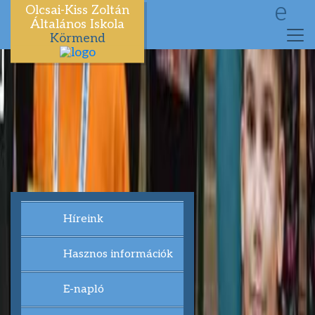
e
Olcsai-Kiss Zoltán
Általános Iskola
Körmend
Híreink
Hasznos információk
E-napló