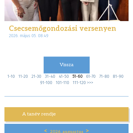
Csecsemőgondozási versenyen
2026. május 05. 08:49
Vissza
1-10
11-20
21-30
31-40
41-50
51-60
61-70
71-80
81-90
91-100
101-110
111-120
>>>
A tanév rendje
<
>
2026. augusztus