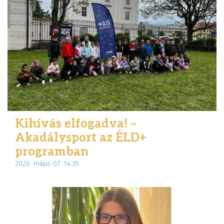
Kihívás elfogadva! –
Akadálysport az ÉLD+
programban
2026. május 07. 14:35