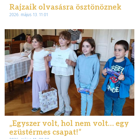
Rajzaik olvasásra ösztönöznek
2026. május 13. 11:01
„Egyszer volt, hol nem volt… egy
ezüstérmes csapat!”